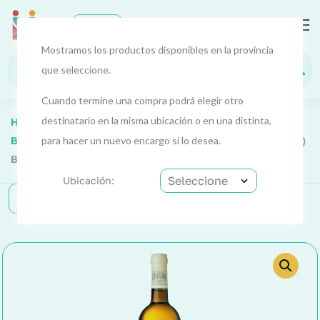
0
EUR
Mostramos los productos disponibles en la provincia
que seleccione.
Cuando termine una compra podrá elegir otro
destinatario en la misma ubicación o en una distinta,
Home
Alimentos Y Bebidas
Alimentos 4
Bebidas Y Licores
para hacer un nuevo encargo si lo desea.
Vino Rosal Terras Gauda (Rías Baixas)
Botella 75 Cl
Ubicación:
Categorías