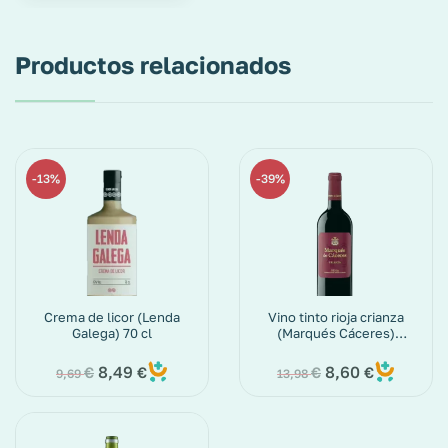
Productos relacionados
13%
39%
Crema de licor (Lenda
Vino tinto rioja crianza
Galega) 70 cl
(Marqués Cáceres)
botella 75 cl
8,49
8,60
€
€
€
€
9,69
13,98